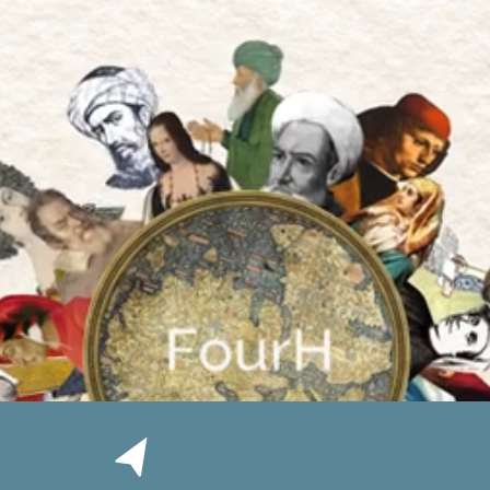
Leav
Tours
BOOK NOW →